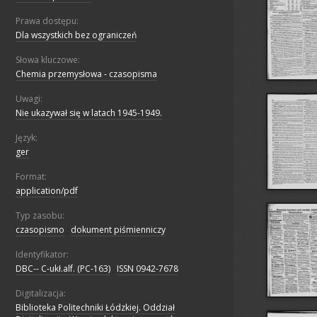
Prawa dostępu:
Dla wszystkich bez ograniczeń
Słowa kluczowe:
Chemia przemysłowa - czasopisma
Uwagi:
Nie ukazywał się w latach 1945-1949.
Język:
ger
Format:
application/pdf
Typ zasobu:
czasopismo
;
dokument piśmienniczy
Identyfikator:
DBC-- C-ukł.alf. (PC-163)
;
ISSN 0942-7678
Digitalizacja:
Biblioteka Politechniki Łódzkiej. Oddział