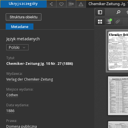
Ukryj szczegóły
Chemiker-Zeitung Jg. 
Struktura obiektu
Metadane
Język metadanych
Polski
Tytuł:
Chemiker-Zeitung Jg. 10 Nr. 27 (1886)
Wydawca:
Verlag der Chemiker-Zeitung
Miejsce wydania:
Cöthen
Data wydania:
1886
Prawa:
Domena publiczna