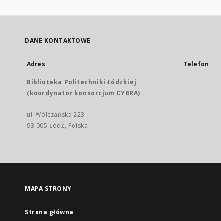
DANE KONTAKTOWE
Adres
Telefon
Biblioteka Politechniki Łódzkiej
(koordynator konsorcjum CYBRA)
ul. Wólczańska 223
93-005 Łódź, Polska
MAPA STRONY
Strona główna