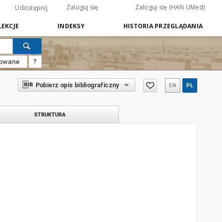
Zaloguj się
Zaloguj się (HAN UMed)
Udostępnij
EKCJE
INDEKSY
HISTORIA PRZEGLĄDANIA
sowane
?
Pobierz opis bibliograficzny
EN
PL
STRUKTURA