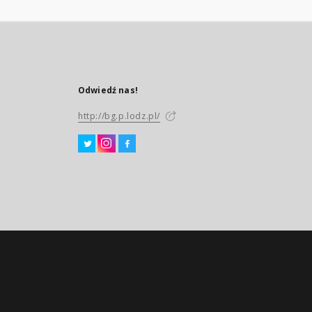
Odwiedź nas!
http://bg.p.lodz.pl/