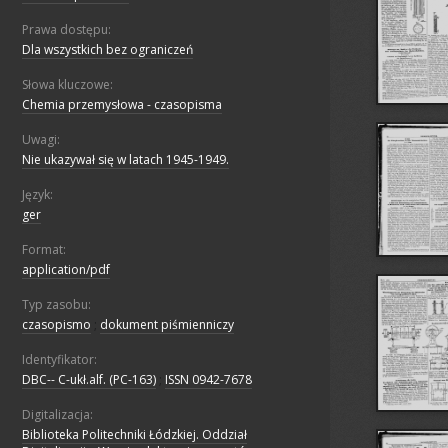
Prawa dostępu:
Dla wszystkich bez ograniczeń
Słowa kluczowe:
Chemia przemysłowa - czasopisma
Uwagi:
Nie ukazywał się w latach 1945-1949.
Język:
ger
Format:
application/pdf
Typ zasobu:
czasopismo
;
dokument piśmienniczy
Identyfikator:
DBC-- C-ukł.alf. (PC-163)
;
ISSN 0942-7678
Digitalizacja:
Biblioteka Politechniki Łódzkiej. Oddział