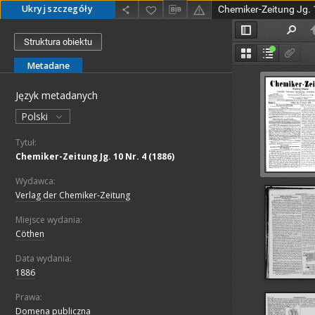
Ukryj szczegóły
Chemiker-Zeitung Jg. 
Struktura obiektu
Metadane
Język metadanych
Polski
Tytuł:
Chemiker-Zeitung Jg. 10 Nr. 4 (1886)
Wydawca:
Verlag der Chemiker-Zeitung
Miejsce wydania:
Cöthen
Data wydania:
1886
Prawa:
Domena publiczna