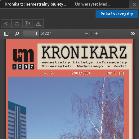
Kronikarz : semestralny biuletyn informacyjny Uniwersytetu Medycznego w Łodzi 2003/2004 R. 2 nr 1(3) (cały numer)
Uniwersytet Medyczny w Łodzi
Pokaż szczegóły