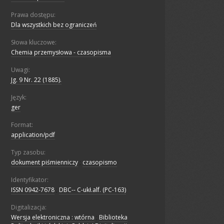
Prawa dostępu:
Dla wszystkich bez ograniczeń
Słowa kluczowe:
Chemia przemysłowa - czasopisma
Uwagi:
Jg. 9 Nr. 22 (1885).
Język:
ger
Format:
application/pdf
Typ zasobu:
dokument piśmienniczy
;
czasopismo
Identyfikator:
ISSN 0942-7678
;
DBC-- C-ukł.alf. (PC-163)
Digitalizacja:
Wersja elektroniczna : wtórna
;
Biblioteka