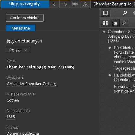
Ukryj szczegóły
Chemiker Zeitung Jg. 
Struktura obiektu
Metadane
Język metadanych
Polski
Tytuł:
Chemiker Zeitung Jg. 9 Nr. 22 (1885)
Wydawca:
Verlag der Chemiker-Zeitung
Miejsce wydania:
Cöthen
Data wydania:
1885
Prawa:
Domena publiczna