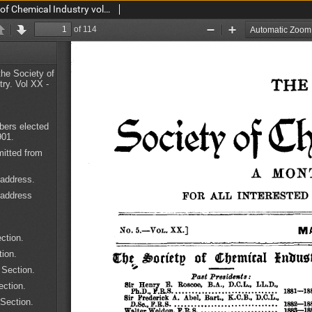
Journal of the Society of Chemical Industry vol. 20 no. 5 (1901)