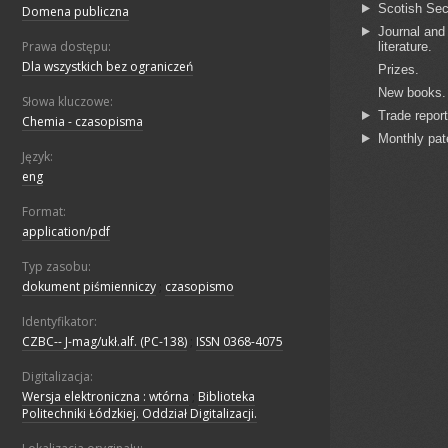
Domena publiczna
Prawa dostępu:
Dla wszystkich bez ograniczeń
Słowa kluczowe:
Chemia - czasopisma
Język:
eng
Format:
application/pdf
Typ zasobu:
dokument piśmienniczy
;
czasopismo
Identyfikator:
CZBC-- J-mag/ukł.alf. (PC-138)
;
ISSN 0368-4075
Digitalizacja:
Wersja elektroniczna : wtórna
;
Biblioteka
Politechniki Łódzkiej. Oddział Digitalizacji.