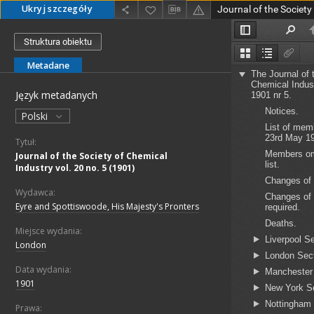
Ukryj szczegóły
Struktura obiektu
Metadane
Język metadanych
Polski
Tytuł:
Journal of the Society of Chemical
Industry vol. 20 no. 5 (1901)
Wydawca:
Eyre and Spottiswoode, His Majesty's Pronters
Miejsce wydania:
London
Data wydania:
1901
Prawa: