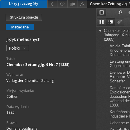
Ukryj szczegóły
Chemiker Zeitung Jg. 9
Struktura obiektu
Metadane
Język metadanych
Polski
Tytuł:
Chemiker Zeitung Jg. 9 Nr. 7 (1885)
Wydawca:
Verlag der Chemiker-Zeitung
Miejsce wydania:
Cöthen
Data wydania:
1885
Prawa:
Domena publiczna