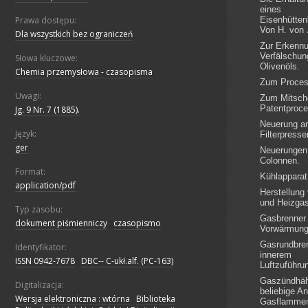
Prawa dostępu:
Dla wszystkich bez ograniczeń
Słowa kluczowe:
Chemia przemysłowa - czasopisma
Uwagi:
Jg. 9 Nr. 7 (1885).
Język:
ger
Format:
application/pdf
Typ zasobu:
dokument piśmienniczy
;
czasopismo
Identyfikator:
ISSN 0942-7678
;
DBC-- C-ukł.alf. (PC-163)
Digitalizacja:
Wersja elektroniczna : wtórna
;
Biblioteka