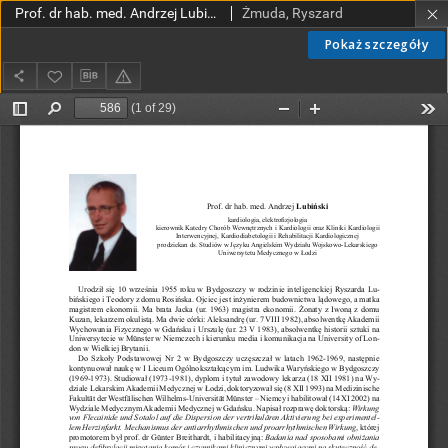
Prof. dr hab. med. Andrzej Lubiński, kardiologia, elektrofizjologia, kierownik Katedry Chorób Wewnętrznych i Kardiologii oraz Kliniki Kardilogii Interwencyjnej, Kardiodiabetologii i Rehabilitacji Kardiologicznej, prodziekan ds. Studiów w Języku Angielskim Wydziału Wojskowo-Lekarskiego Uniwersytetu Medycznego w Łodzi
Żmuda, Ryszard
Pokaż szczegóły