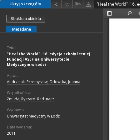
Ukryj szczegóły
Struktura obiektu
Metadane
Tytuł:
"Heal the World"- 16. edycja szkoły letniej
Fundacji ASEF na Uniwersytecie
Medycznym w Łodzi
Autor:
Andrzejak, Przemysław; Orłowska, Joanna
Współtwórca:
Żmuda, Ryszard. Red. nacz.
Wydawca:
Uniwersytet Medyczny w Łodzi
Data wydania:
2011