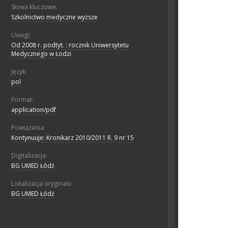
Słowa kluczowe:
Szkolnictwo medyczne wyższe
Uwagi:
Od 2008 r. podtyt. : rocznik Uniwersytetu
Medycznego w Łodzi
Język:
pol
Format:
application/pdf
Powiązania:
Kontynuuje: Kronikarz 2010/2011 R. 9 nr 15
Digitalizacja:
BG UMED Łódź
Lokalizacja oryginału:
BG UMED Łódź