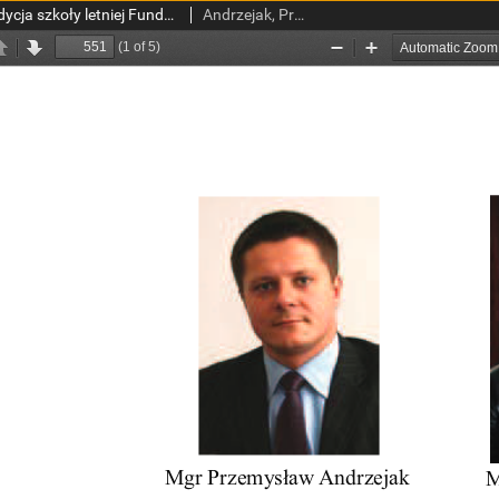
"Heal the World"- 16. edycja szkoły letniej Fundacji ASEF na Uniwersytecie Medycznym w Łodzi
Andrzejak, Przemysław; Orłowska, Joanna