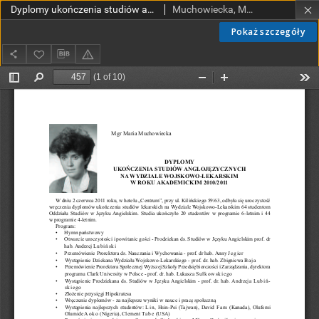
Dyplomy ukończenia studiów anglojęzycznych na Wydziale Wojskowo-Lekarskim w roku akademickim 2010/2011
Muchowiecka, Maria
Pokaż szczegóły