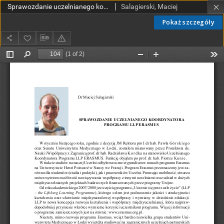
Sprawozdanie uczelnianego koordynatora programu LLP ERASMUS
Salagierski, Maciej
Pokaż szczegóły