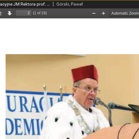
Przemówienie inauguracyjne JM Rektora prof. dr. hab. Pawła Górskiego
Górski, Paweł