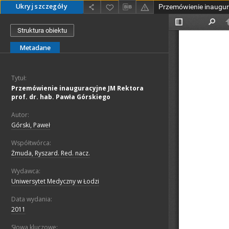
Ukryj szczegóły
Struktura obiektu
Metadane
Tytuł:
Przemówienie inauguracyjne JM Rektora
prof. dr. hab. Pawła Górskiego
Autor:
Górski, Paweł
Współtwórca:
Żmuda, Ryszard. Red. nacz.
Wydawca:
Uniwersytet Medyczny w Łodzi
Data wydania:
2011
Słowa kluczowe: