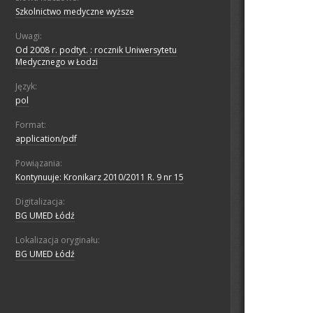
Szkolnictwo medyczne wyższe
Uwagi:
Od 2008 r. podtyt. : rocznik Uniwersytetu
Medycznego w Łodzi
Język:
pol
Format:
application/pdf
Powiązania:
Kontynuuje: Kronikarz 2010/2011 R. 9 nr 15
Digitalizacja:
BG UMED Łódź
Lokalizacja oryginału:
BG UMED Łódź