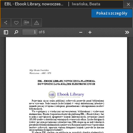
EBL - Ebook Library, nowoczesna platforma do wypożyczania książek elektronicznych
Iwańska, Beata
Pokaż szczegóły