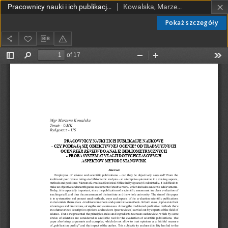
Pracownicy nauki i ich publikacje naukowe - czy poddają się obiektywnej ocenie? Od tradycyjnych ocen peer review do analiz bibliometrycznych - próba systematyzacji dotychczasowych aspektów metod i stanowisk
Kowalska, Marzena
Pokaż szczegóły