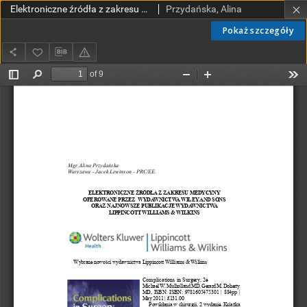
Elektroniczne źródła z zakresu medycyny oferowane przez Wydawnictwa Wiley and Sons oraz najnowsze publikacje Wydawnictwa Lippincott Williams & Wilkins
Przydańska, Alina
Pokaż szczegóły