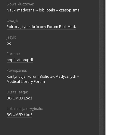
Słowa kluczowe:
Nauki medyczne -- biblioteki -- czasopisma.
Uwagi:
Półrocz.; tytuł skrócony Forum Bibl. Med.
Język:
pol
Format:
application/pdf
Powiązania:
Kontynuuje: Forum Bibliotek Medycznych =
Medical Library Forum
Digitalizacja:
BG UMED Łódź
Lokalizacja oryginału:
BG UMED Łódź