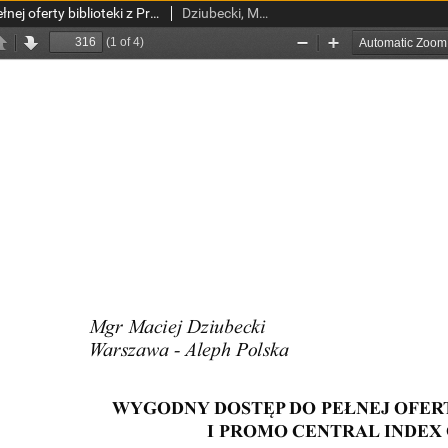
Wygodny dostęp do pełnej oferty biblioteki z Primo i Promo Central Index od Ex Libris
Dziubecki, Maciej