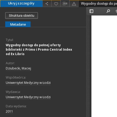
Ukryj szczegóły
Struktura obiektu
Metadane
Tytuł:
Wygodny dostęp do pełnej oferty
biblioteki z Primo i Promo Central Index
od Ex Libris
Autor:
Dziubecki, Maciej
Współtwórca:
Uniwersytet Medyczny w Łodzi
Wydawca:
Uniwersytet Medyczny w Łodzi
Data wydania:
2011