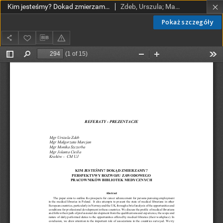
Kim jesteśmy? Dokad zmierzamy? Perspektywy rozwoju zawodowego pracowników bibliotek medycznych
Zdeb, Urszula; Marcjan, Małgorzata; Szczerba, Monika; Cieśla, Jolanta
Pokaż szczegóły