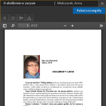
O ekslibrisie w zarysie
Mielczarek, Anna
Pokaż szczegóły