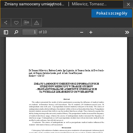
Zmiany samooceny umiejętności informacyjnych studentów medycyny w trakcie studiów - pilotażowe badanie ankietowe studiujących na Wydziale Lekarskim UJ CM w Krakowie
Milewicz, Tomasz; Latała, Barbara; Lipińska, Iga; Sacha, Tomasz; Stochmal, Ewa; Pach, Dorota; Galicka-Latała, Danuta; Krzysiek, Józef
Pokaż szczegóły