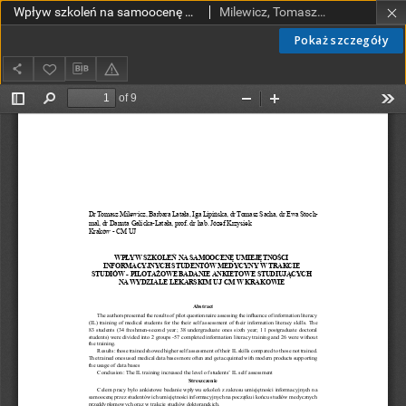
Wpływ szkoleń na samoocenę umiejętności informacyjnych studentów medycyny w trakcie studiów - pilotażowe badanie ankietowe studiujących na Wydziale Lekarskim UJ CM w Krakowie
Milewicz, Tomasz; Latała, Barbara; Lipińska, Iga; Sacha, Tomasz; Stochmal, Ewa; Pach, Dorota; Galicka-Latała, Danuta; Krzysiek, Józef
Pokaż szczegóły