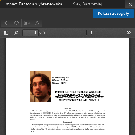
Impact Factor a wybrane wskaźniki bibliometryczne w rankingach jednostek Gdańskiego Uniwersytetu Medycznego w latach 2005-2010
Siek, Bartłomiej
Pokaż szczegóły