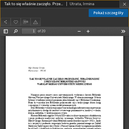
Tak to się właśnie zaczęło. Przeszłość, teraźniejszość i przyszłość Biblioteki Głównej Warszawskiego Uniwersytetu Medycznego
Utrata, Irmina
Pokaż szczegóły