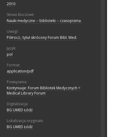
2010
Słowa kluczowe:
Nauki medyczne -- biblioteki -- czasopisma.
Uwagi:
Półrocz.; tytuł skrócony Forum Bibl. Med.
Język:
pol
Format:
application/pdf
Powiązania:
Kontynuuje: Forum Bibliotek Medycznych =
Medical Library Forum
Digitalizacja:
BG UMED Łódź
Lokalizacja oryginału:
BG UMED Łódź