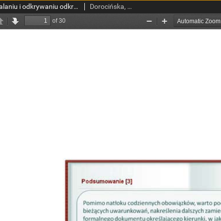
O chwalebnym zachwalaniu i odkrywaniu odkrytego czyli o działaniach promocyjnych Biblioteki Głównej Gdańskiego Uniwersytetu Medycznego
Dorocińska, Katarzyna; Grygorowicz Anna; Kraszewska Elżbieta