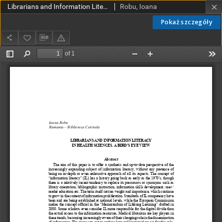
Librarians and Information Literacy in Health Sciences. A Bird’s Eye View
Robu, Ioana
Pokaż szczegóły