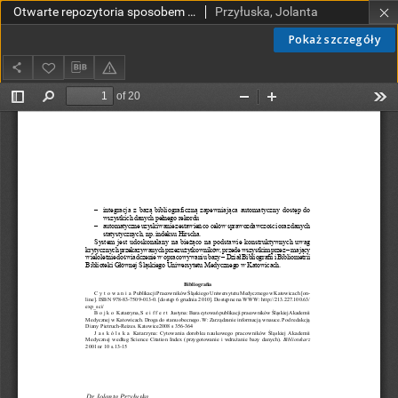
Otwarte repozytoria sposobem na rozpowszechnianie wiedzy medycznej
Przyłuska, Jolanta
Pokaż szczegóły