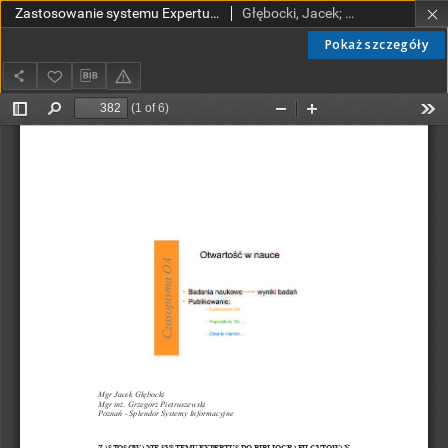
Zastosowanie systemu Expertus do bibliografii cytowań
Głębocki, Jacek; Pietruszewski, Grzegorz
Pokaż szczegóły