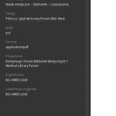
Nauki medyczne -- biblioteki -- czasopisma.
Uwagi:
Półrocz.; tytuł skrócony Forum Bibl. Med.
Język:
pol
Format:
application/pdf
Powiązania:
Kontynuuje: Forum Bibliotek Medycznych =
Medical Library Forum
Digitalizacja:
BG UMED Łódź
Lokalizacja oryginału:
BG UMED Łódź