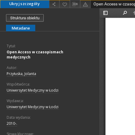
Ukryj szczegóły
Open Access w czaso
Struktura obiektu
Metadane
Tytuł:
Open Access w czasopismach
medycznych
Autor:
Przyłuska, Jolanta
Współtwórca:
Uniwersytet Medyczny w Łodzi
Wydawca:
Uniwersytet Medyczny w Łodzi
Data wydania:
2010-.
Słowa kluczowe: