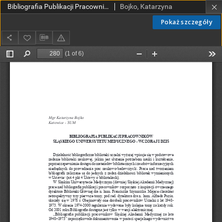
Bibliografia Publikacji Pracowników Śląskiego Uniwersytetu Medycznego - wczoraj i dziś
Bojko, Katarzyna
Pokaż szczegóły