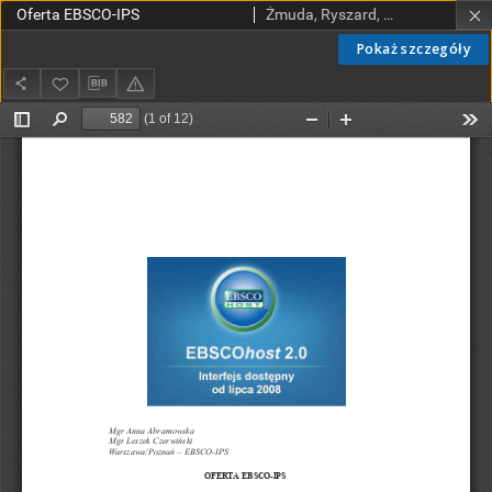
Oferta EBSCO-IPS
Żmuda, Ryszard, red. nacz.
Pokaż szczegóły