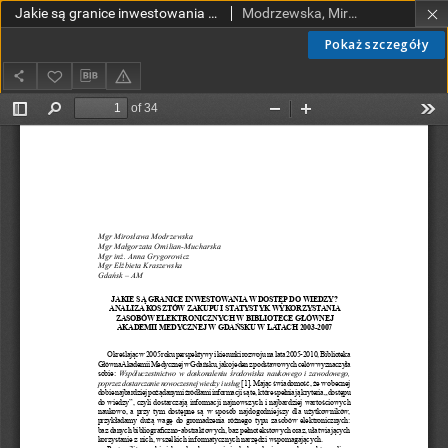
Jakie są granice inwestowania w dostęp do wiedzy? Analiza kosztów zakupu i statystyk wykorzystania zasobów elektronicznych w Bibliotece Głównej Akademii Medycznej w Gdańsku w latach 2003-2007
Modrzewska, Mirosława; Omilian-Mucharska, Małgorzata; Grygorowicz, Anna; Kraszewska, Elżbieta
Pokaż szczegóły