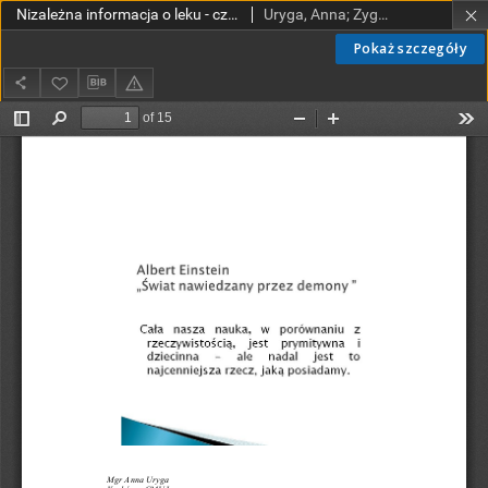
Nizależna informacja o leku - czy idea wdrożona w krajach europejskich ma szansę rozwinąć się w Polsce? Spojrzenie bibliotekarza i farmaceuty
Uryga, Anna; Zygadło, Ewa
Pokaż szczegóły