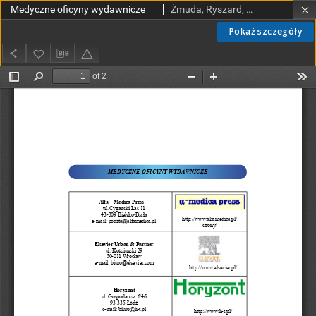
Medyczne oficyny wydawnicze
Żmuda, Ryszard, red. nacz.
Pokaż szczegóły