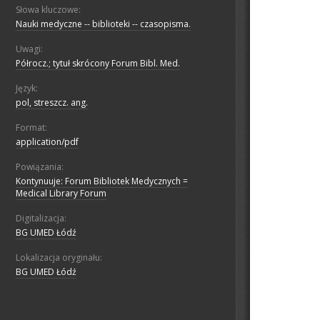
Słowa kluczowe:
Nauki medyczne -- biblioteki -- czasopisma.
Uwagi:
Półrocz.; tytuł skrócony Forum Bibl. Med.
Język:
pol, streszcz. ang.
Format:
application/pdf
Powiązania:
Kontynuuje: Forum Bibliotek Medycznych =
Medical Library Forum
Digitalizacja:
BG UMED Łódź
Lokalizacja oryginału:
BG UMED Łódź