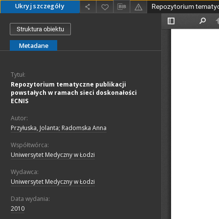
Ukryj szczegóły
Struktura obiektu
Metadane
Tytuł:
Repozytorium tematyczne publikacji
powstałych w ramach sieci doskonałości
ECNIS
Autor:
Przyłuska, Jolanta; Radomska Anna
Współtwórca:
Uniwersytet Medyczny w Łodzi
Wydawca:
Uniwersytet Medyczny w Łodzi
Data wydania:
2010