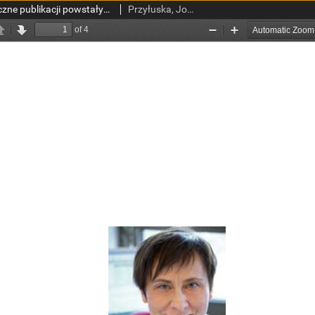
Repozytorium tematyczne publikacji powstałych w ramach sieci doskonałości ECNIS
Przyłuska, Jolanta; Radomska Anna