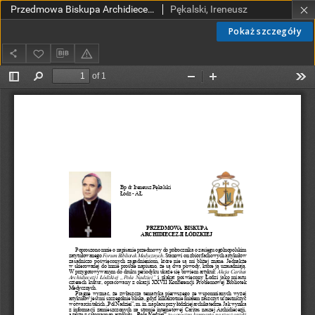
Przedmowa Biskupa Archidiecezji Łódzkiej
Pękalski, Ireneusz
Pokaż szczegóły