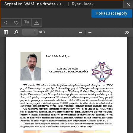
Szpital im. WAM - na drodze ku doskonałości
Rysz, Jacek
Pokaż szczegóły