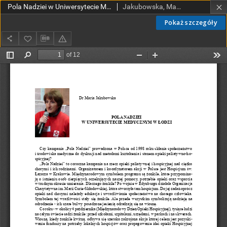
Pola Nadziei w Uniwersytecie Medycznym w Łodzi
Jakubowska, Maria
Pokaż szczegóły