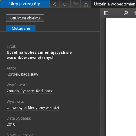
Ukryj szczegóły
Struktura obiektu
Metadane
Tytuł:
Uczelnia wobec zmieniających się
warunków zewnętrznych
Autor:
Kordek, Radzisław
Współtwórca:
Żmuda, Ryszard. Red. nacz.
Wydawca:
Uniwersytet Medyczny w Łodzi
Data wydania:
2010
Słowa kluczowe: