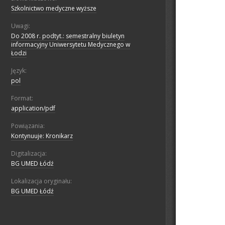
Szkolnictwo medyczne wyższe
Uwagi:
Do 2008 r. podtyt.: semestralny biuletyn
informacyjny Uniwersytetu Medycznego w
Łodzi
Język:
pol
Format:
application/pdf
Powiązania:
Kontynuuje: Kronikarz
Digitalizacja:
BG UMED Łódź
Lokalizacja oryginału:
BG UMED Łódź