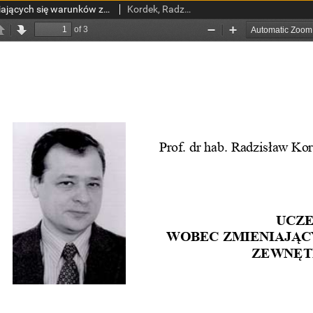
Uczelnia wobec zmieniających się warunków zewnętrznych
Kordek, Radzisław