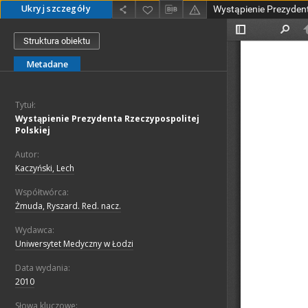
Ukryj szczegóły
Struktura obiektu
Metadane
Tytuł:
Wystąpienie Prezydenta Rzeczypospolitej
Polskiej
Autor:
Kaczyński, Lech
Współtwórca:
Żmuda, Ryszard. Red. nacz.
Wydawca:
Uniwersytet Medyczny w Łodzi
Data wydania:
2010
Słowa kluczowe: