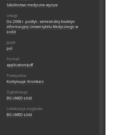
Szkolnictwo medyczne wyższe
Uwagi:
Do 2008 r. podtyt.: semestralny biuletyn
informacyjny Uniwersytetu Medycznego w
Łodzi
Język:
pol
Format:
application/pdf
Powiązania:
Kontynuuje: Kronikarz
Digitalizacja:
BG UMED Łódź
Lokalizacja oryginału:
BG UMED Łódź