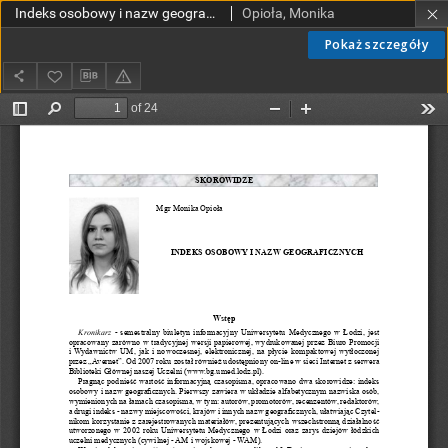
Indeks osobowy i nazw geograficznych
Opioła, Monika
Pokaż szczegóły