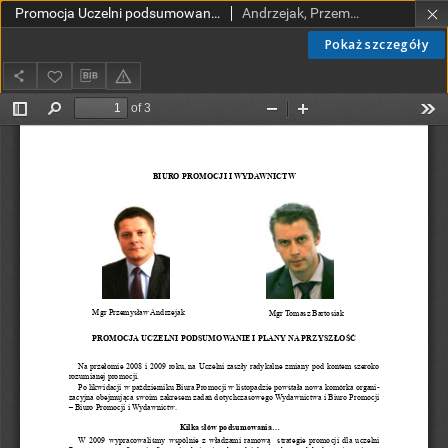
Promocja Uczelni podsumowanie i plany na przyszłość
Andrzejak, Przemysław; Bartosiak, Tomasz
Pokaż szczegóły