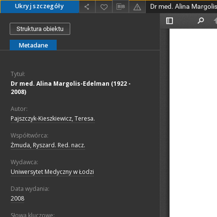
Ukryj szczegóły
Dr med. Alina Margoli
Struktura obiektu
Metadane
Tytuł:
Dr med. Alina Margolis-Edelman (1922 -
2008)
Autor:
Pajszczyk-Kieszkiewicz, Teresa.
Współtwórca:
Żmuda, Ryszard. Red. nacz.
Wydawca:
Uniwersytet Medyczny w Łodzi
Data wydania:
2008
Słowa kluczowe: