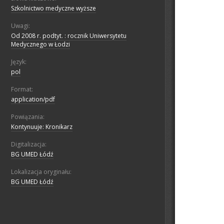
Szkolnictwo medyczne wyższe
Uwagi:
Od 2008 r. podtyt. : rocznik Uniwersytetu
Medycznego w Łodzi
Język:
pol
Format:
application/pdf
Powiązania:
Kontynuuje: Kronikarz
Digitalizacja:
BG UMED Łódź
Lokalizacja oryginału:
BG UMED Łódź