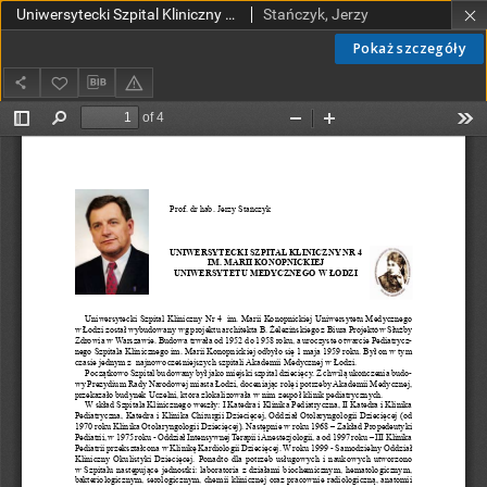
Uniwersytecki Szpital Kliniczny Nr4 im. Marii Konopnickiej Uniwersytetu Medycznego w Łodzi
Stańczyk, Jerzy
Pokaż szczegóły