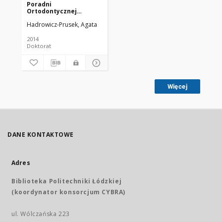
Poradni
Ortodontycznej
Centralnego Szpitala
Hadrowicz-Prusek, Agata
Klinicznego Instytutu
Stomatologii
Uniwersytetu
2014
Medycznego w Łodzi w
Doktorat
latach 2003-2014
Więcej
DANE KONTAKTOWE
Adres
Biblioteka Politechniki Łódzkiej
(koordynator konsorcjum CYBRA)
ul. Wólczańska 223