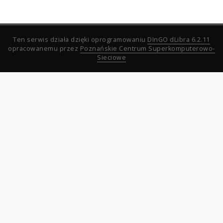
Ten serwis działa dzięki oprogramowaniu
DInGO dLibra 6.2.11
opracowanemu przez
Poznańskie Centrum Superkomputerowo-
Sieciowe