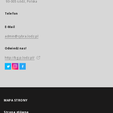
93-005 Łódź, Polska
Telefon
E-Mail
admin@cybra.lodz.pl
Odwiedź nas!
http://bg.p.lodz.pl/
MAPA STRONY
Strona główna