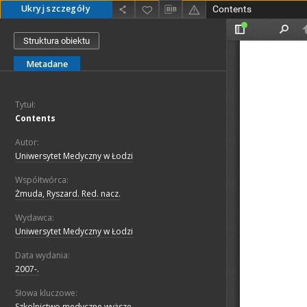
Ukryj szczegóły
Contents
Struktura obiektu
Metadane
Tytuł:
Contents
Autor:
Uniwersytet Medyczny w Łodzi
Współtwórca:
Żmuda, Ryszard. Red. nacz.
Wydawca:
Uniwersytet Medyczny w Łodzi
Data wydania:
2007-.
Słowa kluczowe:
Szkolnictwo medyczne wyższe