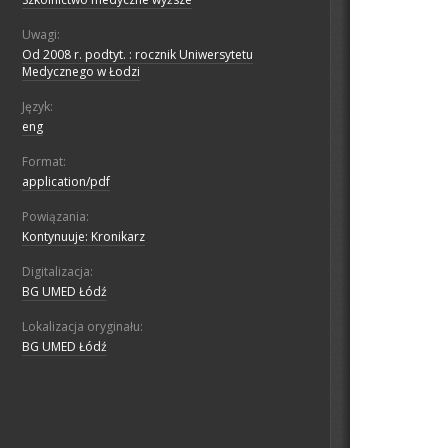
Uwagi:
Od 2008 r. podtyt. : rocznik Uniwersytetu
Medycznego w Łodzi
Język:
eng
Format:
application/pdf
Powiązania:
Kontynuuje: Kronikarz
Digitalizacja:
BG UMED Łódź
Lokalizacja oryginału:
BG UMED Łódź