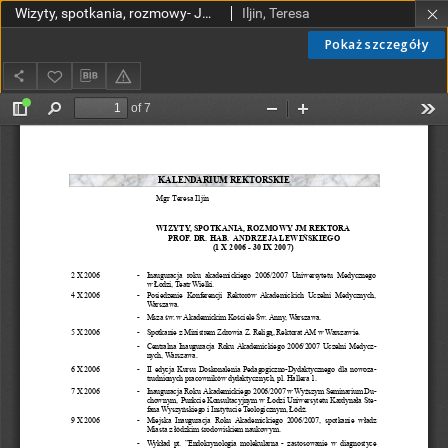
Wizyty, spotkania, rozmowy- JM Rektora prof. dr hab. Andrzeja Lewińskiego
Iljin, Teresa
Pokaż szczegóły