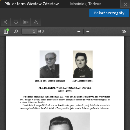
Płk. dr farm.Wiesław Zdzisław Świtek (1937-2007)
Mosiniak, Tadeusz; Stempel, Andrzej
Pokaż szczegóły