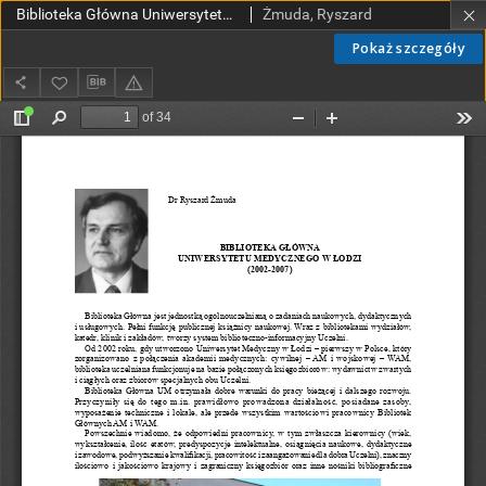
Biblioteka Główna Uniwersytetu Medycznego w Łodzi (2002-2007)
Żmuda, Ryszard
Pokaż szczegóły