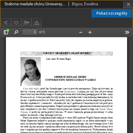
Srebrne medale chóru Uniwersytetu Medycznego w Łodzi
Bigos, Ewelina
Pokaż szczegóły