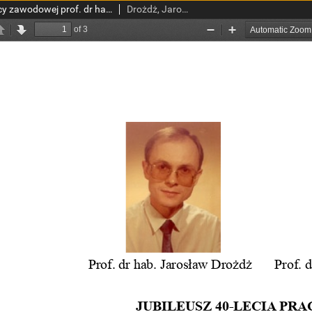
Jubileusz 40-lecia pracy zawodowej prof. dr hab. med. Marii Krzemińskiej-Pakuły
Drożdż, Jarosław; Kurpesa, Małgorzata