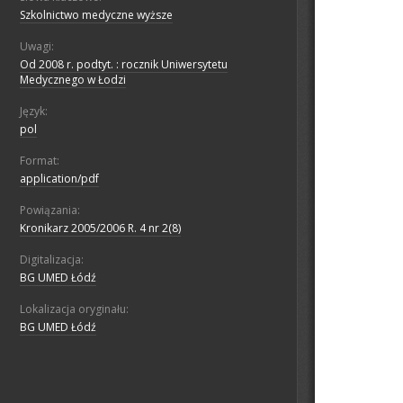
Szkolnictwo medyczne wyższe
Uwagi:
Od 2008 r. podtyt. : rocznik Uniwersytetu
Medycznego w Łodzi
Język:
pol
Format:
application/pdf
Powiązania:
Kronikarz 2005/2006 R. 4 nr 2(8)
Digitalizacja:
BG UMED Łódź
Lokalizacja oryginału:
BG UMED Łódź