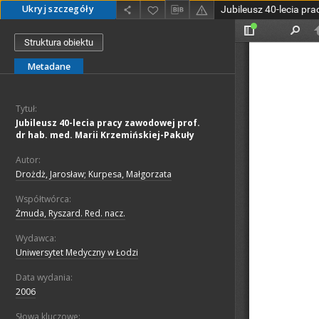
Ukryj szczegóły
Struktura obiektu
Metadane
Tytuł:
Jubileusz 40-lecia pracy zawodowej prof.
dr hab. med. Marii Krzemińskiej-Pakuły
Autor:
Drożdż, Jarosław; Kurpesa, Małgorzata
Współtwórca:
Żmuda, Ryszard. Red. nacz.
Wydawca:
Uniwersytet Medyczny w Łodzi
Data wydania:
2006
Słowa kluczowe: