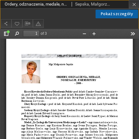
Ordery, odznaczenia, medale, nominacje, emerytury - 2006
Sepska, Małgorzata
Pokaż szczegóły